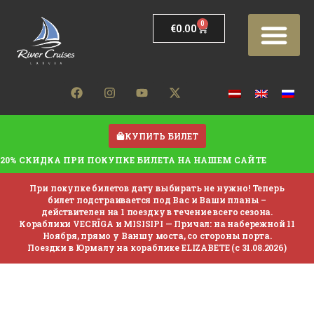
0
€
0.00
Рейсы/Цены
Изменения в распис
Банкеты на корабле
Подарочная карта
КУПИТЬ БИЛЕТ
20% СКИДКА ПРИ ПОКУПКЕ БИЛЕТА НА НАШЕМ САЙТЕ
При покупке билетов дату выбирать не нужно! Теперь
билет подстраивается под Вас и Ваши планы –
действителен на 1 поездку в течение всего сезона.
Кораблики VECRĪGA и MISISIPI —
Причал: на набережной 11
Ноября, прямо у Ваншу моста, со стороны порта.
Поездки в Юрмалу на кораблике ELIZABETE (с 31.08.2026)