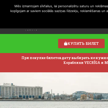
Mēs izmantojam sīkfailus, lai personalizētu saturu un reklāmas
kopīgojam ar saviem sociālās saziņas līdzekļu, reklamēšanas un ana
Рейсы/Цены
Изменения в
FAQ
КУПИТЬ БИЛЕТ
При покупке билетов дату выбирать не нужно! 
Кораблики VECRĪGA и MI