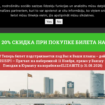
, nodrošinātu sociālo saziņas līdzekļu funkcijas un analizētu mūsu datplū
līzes partneriem, kuri to var apvienot ar citu informāciju, ko viņiem sn
 расписании
Банкеты на корабле
Кораблики
Под
lietot mūsu tīmekļa vietni, jūs apstiprināt mūsu sīkdatnes.
Yes
No
20% СКИДКА ПРИ ПОКУПКЕ БИЛЕТА Н
Теперь билет подстраивается под Вас и Ваши планы – дейс
SISIPI —
Причал: на набережной 11 Ноября, прямо у Ваншу 
Поездки в Юрмалу на кораблике ELIZABETE (с 31.08.2026)