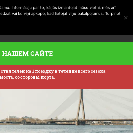
smu. Informāciju par to, kā jūs izmantojat mūsu vietni, mēs arī
0
€
0.00
iedzat vai ko viņi apkopo, kad lietojat viņu pakalpojumus. Turpinot
арочная карта
О Нас
А НАШЕМ САЙТЕ
твителен на 1 поездку в течение всего сезона.
моста, со стороны порта.