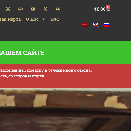
0
€
0.00
ная карта
О Нас
FAQ
 НАШЕМ САЙТЕ
телен на 1 поездку в течение всего сезона.
та, со стороны порта.