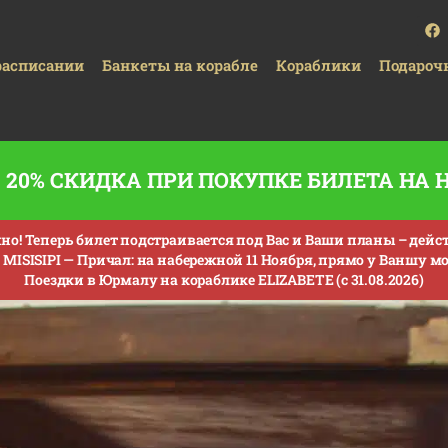
расписании
Банкеты на корабле
Кораблики
Подароч
20% СКИДКА ПРИ ПОКУПКЕ БИЛЕТА НА
о! Теперь билет подстраивается под Вас и Ваши планы – действи
MISISIPI —
Причал: на набережной 11 Ноября, прямо у Ваншу мос
Поездки в Юрмалу на кораблике ELIZABETE (с 31.08.2026)