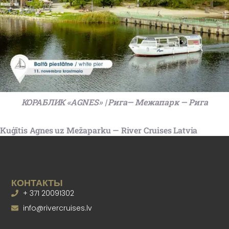
КОРАБЛИК «AGNES» | Рига— Межапарк — Рига
Kuģītis Agnes uz Mežaparku — River Cruises Latvia
КОНТАКТЫ
+ 371 20091302
info@rivercruises.lv