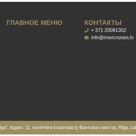
ГЛАВНОЕ МЕНЮ
КОНТАКТЫ
+ 371 20091302
Рейсы/Цены
Изменения в расписании
info@rivercruises.lv
Банкеты на корабле
Кораблики
Подарочная карта
Наши причалы
Условия покупки билетов
Правила использования
весельных лодок и
катамаранов
Политика
конфиденциальности
Реквизиты