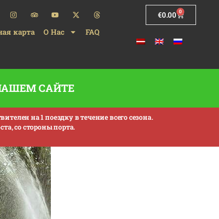
0
€
0.00
ная карта
О Нас
FAQ
 НАШЕМ САЙТЕ
телен на 1 поездку в течение всего сезона.
та, со стороны порта.