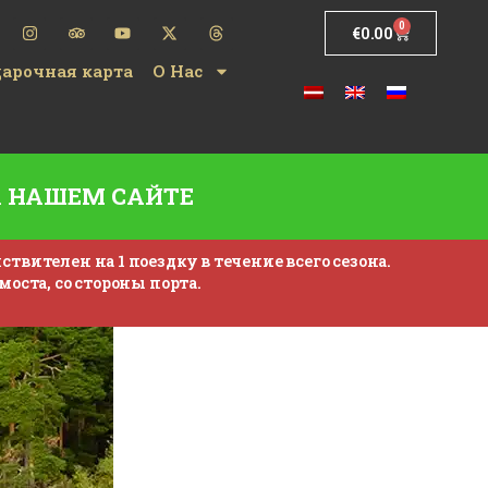
0
€
0.00
арочная карта
О Нас
А НАШЕМ САЙТЕ
твителен на 1 поездку в течение всего сезона.
моста, со стороны порта.