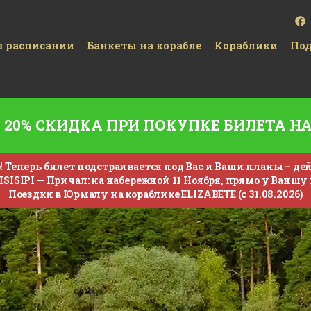
 расписании
Банкеты на корабле
Кораблики
Под
20% СКИДКА ПРИ ПОКУПКЕ БИЛЕТА Н
Теперь билет подстраивается под Вас и Ваши планы – дейс
SISIPI —
Причал: на набережной 11 Ноября, прямо у Ваншу 
Поездки в Юрмалу на кораблике ELIZABETE (с 31.08.2026)