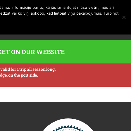
smu. Informāciju par to, kā jūs izmantojat mūsu vietni, mēs arī
0
€
0.00
iedzat vai ko viņi apkopo, kad lietojat viņu pakalpojumus. Turpinot
 us
FAQ
KET ON OUR WEBSITE
lid for 1 trip all season long.
ge, on the port side.