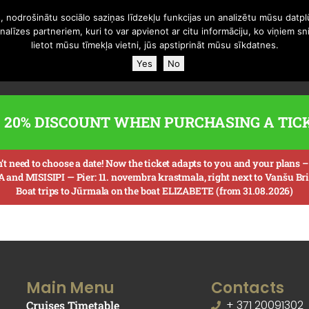
, nodrošinātu sociālo saziņas līdzekļu funkcijas un analizētu mūsu datplū
līzes partneriem, kuri to var apvienot ar citu informāciju, ko viņiem sn
n schedule
Banquets on boats
Our Boats
Gift card
About
lietot mūsu tīmekļa vietni, jūs apstiprināt mūsu sīkdatnes.
Yes
No
20% DISCOUNT WHEN PURCHASING A TIC
 need to choose a date! Now the ticket adapts to you and your plans – va
A and MISISIPI —
Pier: 11. novembra krastmala, right next to Vanšu Brid
Boat trips to Jūrmala on the boat ELIZABETE (from 31.08.2026)
Main Menu
Contacts
+ 371 20091302
Cruises Timetable