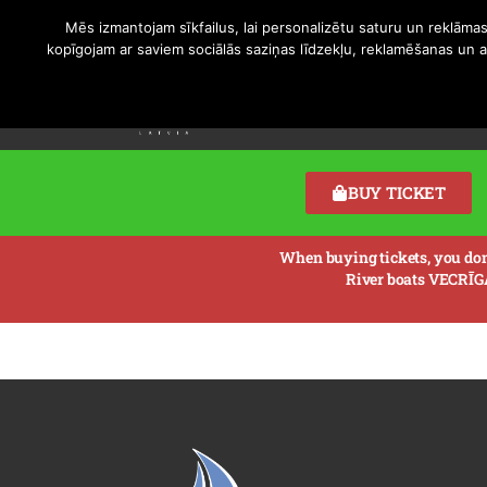
Mēs izmantojam sīkfailus, lai personalizētu saturu un reklāmas
kopīgojam ar saviem sociālās saziņas līdzekļu, reklamēšanas un ana
Cruises & Prices
Changes i
BUY TICKET
When buying tickets, you don’t
River boats VECRĪG