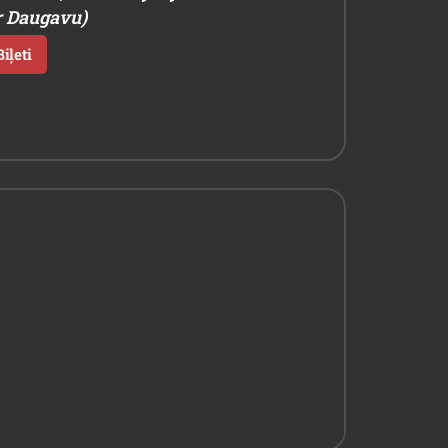
r Daugavu)
iļeti