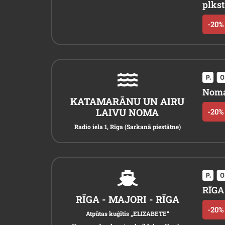
plkst
-20% 
Noma
KATAMARĀNU UN AIRU
LAIVU NOMA
-20% 
Radio iela 1, Rīga (Sarkanā piestātne)
RĪGA 
RĪGA - MAJORI - RĪGA
-20% 
Atpūtas kuģītis „ELIZABETE“