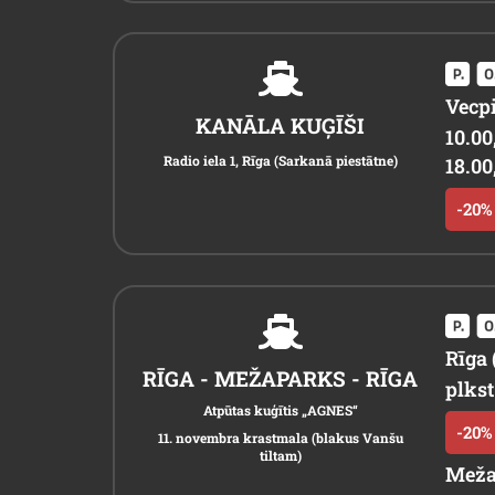
Vecpi
KANĀLA KUĢĪŠI
10.00,
Radio iela 1, Rīga (Sarkanā piestātne)
18.00,
-20% 
Rīga
RĪGA - MEŽAPARKS - RĪGA
plkst
Atpūtas kuģītis „AGNES“
-20% 
11. novembra krastmala (blakus Vanšu
tiltam)
Meža