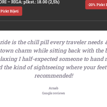
I – RĪGA: plkst.: 18.00 (2,5h)
-20% Pirkt B
Pirkt Biļeti
ide is the chill pill every traveler needs 
-town charm while sitting back with the b
relaxing I half-expected someone to hand
d the kind of sightseeing where your fee
recommended!
Arnab
Google reviews