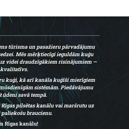
ūdens tūrisma un pasažieru pārvadājumu
eredzei. Mēs mērķtiecīgi ieguldām kuģu
s uz videi draudzīgākiem risinājumiem —
kvalitatīvs.
eru kuģi, kā arī kanāla kuģīši mierīgiem
 ar mūsdienīgām sistēmām. Piedāvājumu
t ūdeni savā tempā.
a Rīgas pilsētas kanālu vai maršrutu uz
 paliekošu braucienu.
n Rīgas kanālu!