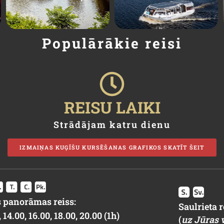
Populārākie reisi
REISU LAIKI
Strādājam katru dienu
IZMAIŅAS KUĢĪŠU KURSĒŠANAS GRAFIKOS SKATĪT ŠEIT
 panorāmas reiss:
Saulrieta r
 14.00, 16.00, 18.00, 20.00 (1h)
(
uz Jūras v