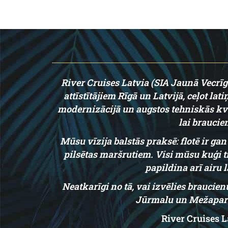
River Cruises Latvia (SIA Jaunā Vecrī
attīstītājiem Rīgā un Latvijā, ceļot 
modernizācijā un augstos tehniskās kva
lai braucie
Mūsu vīzija balstās praksē: flotē ir ga
pilsētas maršrutiem. Visi mūsu kuģi 
papildina arī airu
Neatkarīgi no tā, vai izvēlies braucie
Jūrmalu un Mežaparku
River Cruises 