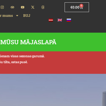
0
€
0.00
ar mums
BUJ
TI MŪSU MĀJASLAPĀ
aucienam visas sezonas garumā.
 tilta, ostas pusē.