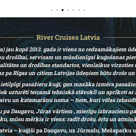
River Cruises Latvia
ga) jau kopš 2013. gada ir viens no redzamākajiem 
latiņu drošībai, servisam un mūsdienīgai kuģošanas pi
litātes un drošības standartos, vienlaikus virzotie
ns pa Rīgas un citiem Latvijas ūdeņiem būtu drošs un 
n ietilpīgi pasažieru kuģi, gan mazāka izmēra pasaži
tiek uzturēti teicamā tehniskā stāvoklī un aprīkoti
 laivu un katamarānu noma — tiem, kuri vēlas izbaudī
nu pa Daugavu, Jūras vārtiem , mierīgu izbraucienu p
, mūsu mērķis ir viens: radīt drošu, ērtu un atmiņā
Latvia – kuģīši pa Daugavu, uz Jūrmalu, Mežaparku u