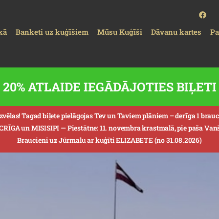
kā
Banketi uz kuģīšiem
Mūsu Kuģīši
Dāvanu kartes
P
20% ATLAIDE IEGĀDĀJOTIES BIĻE
izvēlas! Tagad biļete pielāgojas Tev un Taviem plāniem – derīga 1 br
ECRĪGA un MISISIPI —
Piestātne: 11. novembra krastmalā, pie paša Vanšu
Braucieni uz Jūrmalu ar kuģīti ELIZABETE (no 31.08.2026)