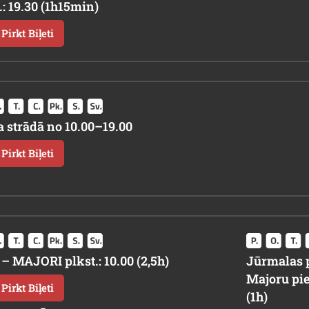
.: 19.30 (1h15min)
Pirkt Biļeti
 strādā no 10.00–19.00
Pirkt Biļeti
– MAJORI plkst.: 10.00 (2,5h)
Jūrmalas 
Majoru pies
Pirkt Biļeti
(1h)