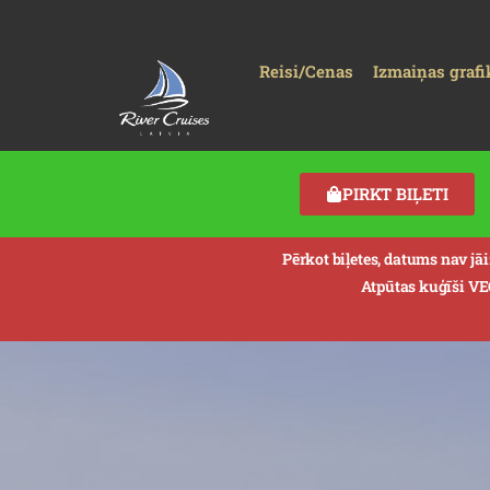
Reisi/Cenas
Izmaiņas grafi
PIRKT BIĻETI
Pērkot biļetes, datums nav jā
Atpūtas kuģīši V