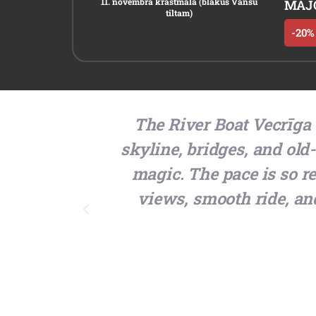
11. novembra krastmala (blakus Vanšu
MAJOR
tiltam)
-20% 
The River Boat Vecrīga r
skyline, bridges, and old
magic. The pace is so 
views, smooth ride, an