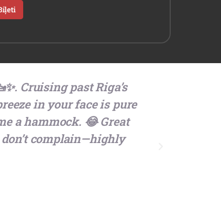
iļeti
🚤✨. Cruising past Riga’s
It was 
reeze in your face is pure
t
 me a hammock. 😂 Great
t don’t complain—highly