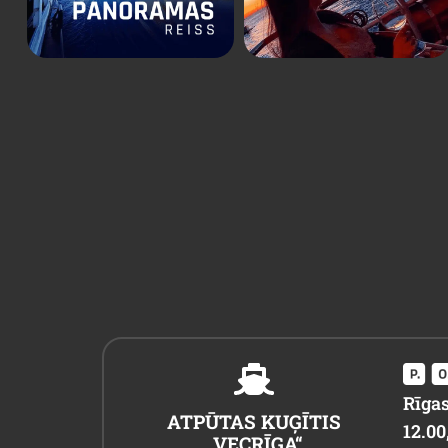
Rīgas
ATPŪTAS KUĢĪTIS
12.00,
„VECRĪGA“