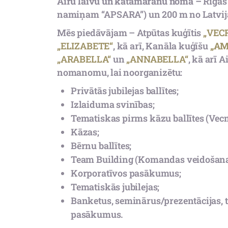
Airu laivu un katamarānu noma –
Rīgas 
namiņam “APSARA”) un 200 m no Latvij
Mēs piedāvājam – Atpūtas kuģītis
„VEC
„ELIZABETE“
, kā arī, Kanāla kuģīšu
„AM
„ARABELLA“
un
„ANNABELLA“
, kā arī 
nomanomu, lai noorganizētu:
Privātās jubilejas ballītes;
Izlaiduma svinības;
Tematiskas pirms kāzu ballītes (Vecm
Kāzas;
Bērnu ballītes;
Team Building (Komandas veidošana
Korporatīvos pasākumus;
Tematiskās jubilejas;
Banketus, seminārus/prezentācijas, t
pasākumus.