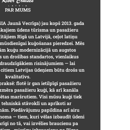
PAR MUMS
SIA Jaunā Vecrīga) jau kopš 2013. gada
ākajiem ūdens tūrisma un pasažieru
tājiem Rīgā un Latvijā, ceļot latiņu
 mūsdienīgai kuģošanas pieredzei. Mēs
dām kuģu modernizācijā un augstos
s un drošības standartos, vienlaikus
i draudzīgākiem risinājumiem — lai
 citiem Latvijas ūdeņiem būtu drošs un
kvalitatīvs.
raksē: flotē ir gan ietilpīgi pasažieru
zmēra pasažieru kuģi, kā arī kanāla
sētas maršrutiem. Visi mūsu kuģi tiek
 tehniskā stāvoklī un aprīkoti ar
ām. Piedāvājumu papildina arī airu
oma — tiem, kuri vēlas izbaudīt ūdeni
īgi no tā, vai izvēlies braucienu pa
tiem , mierīgu izbraucienu pa Rīgas