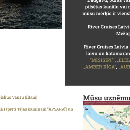
pilsētas kanālu vai
mūsu mērķis ir viens:
River Cruises Latv
Mežap
River Cruises Latvia 
laivu un katamarān
“MISISIPI”
,
„ELI
„AMBER RĪGA“
,
„AUR
Mūsu uzņēmum
blakus Vanšu tiltam)
elā 1 (pretī Tējas namiņam “APSARA”) un