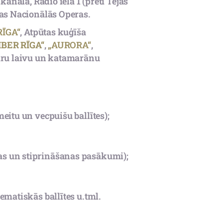
kanālā, Radio ielā 1 (pretī Tējas
as Nacionālās Operas.
RĪGA“
, Atpūtas kuģīša
BER RĪGA“
,
„AURORA“
,
Airu laivu un katamarānu
eitu un vecpuišu ballītes);
s un stiprināšanas pasākumi);
ematiskās ballītes u.tml.