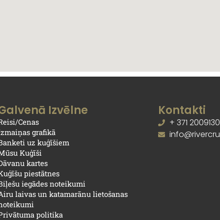
Galvenā Izvēlne
Kontakti
Reisi/Cenas
+ 371 200913
Izmaiņas grafikā
info@rivercrui
Banketi uz kuģīšiem
Mūsu Kuģīši
Dāvanu kartes
Kuģīšu piestātnes
Biļešu iegādes noteikumi
Airu laivas un katamarānu lietošanas
noteikumi
Privātuma politika