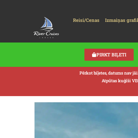
Reisi/Cenas
Izmaiņas grafi
PIRKT BIĻETI
Pērkot biļetes, datums nav jā
Atpūtas kuģīši V