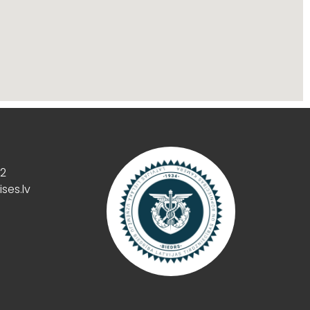
02
ses.lv