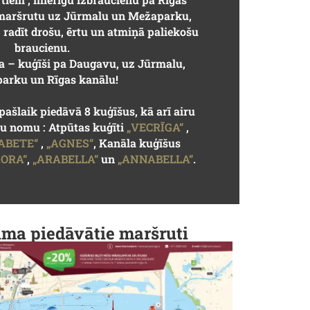
 maršrutu uz Jūrmalu un Mežaparku,
 radīt drošu, ērtu un atmiņā paliekošu
braucienu.
ia – kuģīši pa Daugavu, uz Jūrmalu,
arku un Rīgas kanālu!
pašlaik piedāvā 8 kuģīšus, kā arī airu
u nomu : Atpūtas kuģīti
„VECRĪGA“
,
ZABETE“
,
„AGNES“
, Kanāla kuģīšus
ORA“
,
„ARABELLA“
un
„ANNABELLA“
.
a piedāvātie maršruti