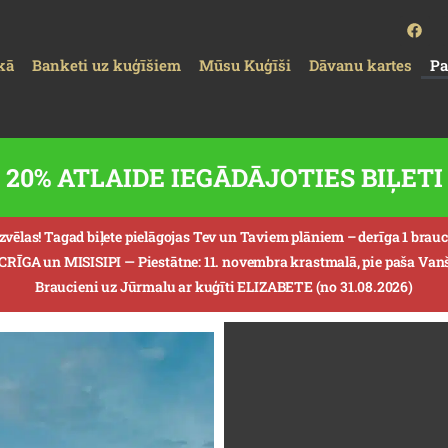
kā
Banketi uz kuģīšiem
Mūsu Kuģīši
Dāvanu kartes
P
20% ATLAIDE IEGĀDĀJOTIES BIĻE
izvēlas! Tagad biļete pielāgojas Tev un Taviem plāniem – derīga 1 br
ECRĪGA un MISISIPI —
Piestātne: 11. novembra krastmalā, pie paša Vanšu
Braucieni uz Jūrmalu ar kuģīti ELIZABETE (no 31.08.2026)