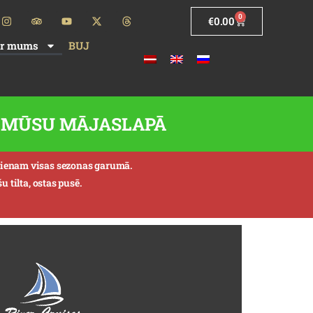
0
€
0.00
ar mums
BUJ
TI MŪSU MĀJASLAPĀ
aucienam visas sezonas garumā.
 tilta, ostas pusē.