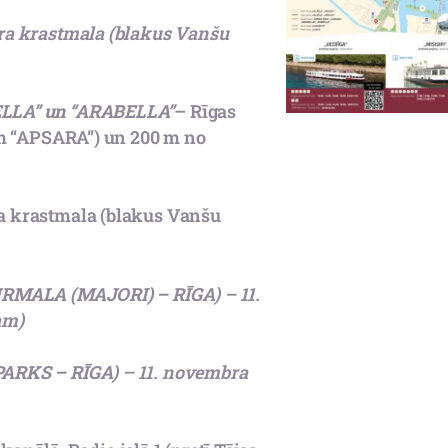
ra krastmala (blakus Vanšu
ELLA” un “ARABELLA”
– Rīgas
am “APSARA”) un 200 m no
a krastmala (blakus Vanšu
ŪRMALA (
MAJORI)
– RĪGA
) – 11.
am)
PARKS
– RĪGA
) – 11. novembra