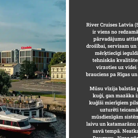
River Cruises Latvia (
ir viens no redzam
pārvadājumu attīstī
drošībai, servisam un
mērķtiecīgi iegul
tehniskās kvalitāte
virzoties uz vide
brauciens pa Rīgas un
Mūsu vīzija balstās p
kuģi, gan mazāka i
kuģīši mierīgiem pil
uzturēti teicamā
mūsdienīgām sistēm
laivu un katamarānu n
savā tempā. Neatkar
Daugavu, Jūras vār