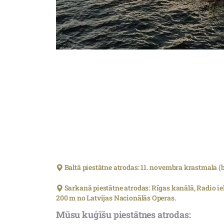
Baltā piestātne atrodas: 11. novembra krastmala (
Sarkanā piestātne atrodas: Rīgas kanālā, Radio i
200 m no Latvijas Nacionālās Operas.
Mūsu kuģīšu piestātnes atrodas: