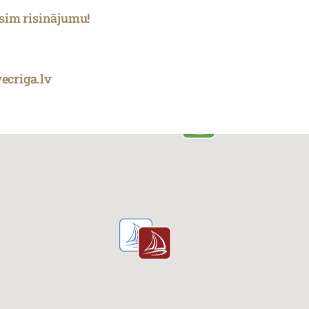
āsim risinājumu!
criga.lv