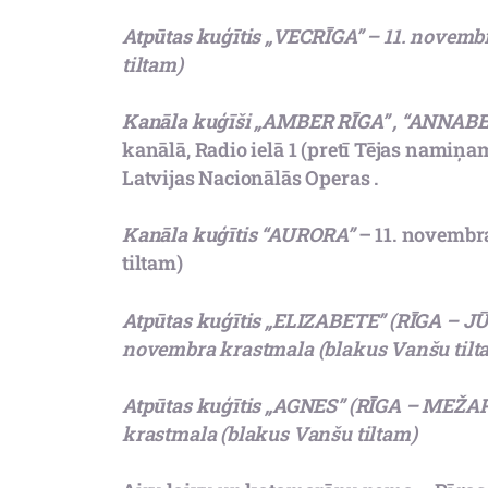
Atpūtas kuģītis „VECRĪGA”
– 11. novemb
tiltam)
Kanāla kuģīši „AMBER RĪGA” , “ANNAB
kanālā, Radio ielā 1 (pretī Tējas namiņ
Latvijas Nacionālās Operas .
Kanāla kuģītis “AURORA”
– 11. novembr
tiltam)
Atpūtas kuģītis „ELIZABETE”
(
RĪGA – J
novembra krastmala (blakus Vanšu tilt
Atpūtas kuģītis „AGNES”
(
RĪGA –
MEŽA
krastmala (blakus Vanšu tiltam)