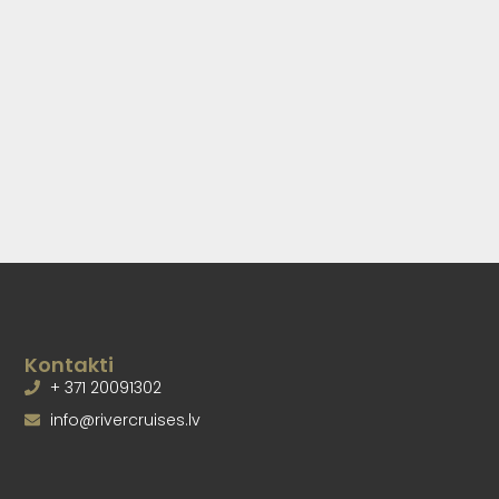
Kontakti
+ 371 20091302
info@rivercruises.lv