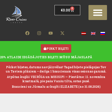
0
€
0.00
PIRKT BIĻETI
20% ATLAIDE IEGĀDĀJOTIES BIĻETI MŪSU MĀJASLAPĀ
Pērkot biļetes, datums nav jāizvēlas! Tagad biļete pielāgojas Tev
un Taviem plāniem – derīga 1 braucienam visas sezonas garumā.
Atpūtas kuģīši VECRĪGA un MISISIPI —
Piestātne: 11. novembra
krastmalā, pie paša Vanšu tilta, ostas pusē.
Braucieni uz Jūrmalu ar kuģīti ELIZABETE (no 31.08.2026)