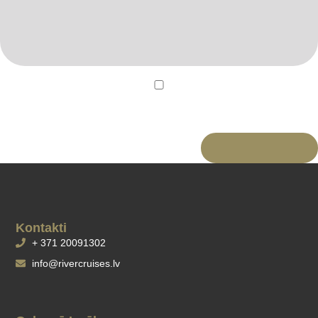
I agree that my submitted data is being collected and
stored.
Kontakti
+ 371 20091302
info@rivercruises.lv