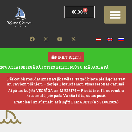
0
€
0.00
PIRKT BIĻETI
20% ATLAIDE IEGĀDĀJOTIES BIĻETI MŪSU MĀJASLAPĀ
Pērkot biļetes, datums nav jāizvēlas! Tagad biļete pielāgojas Tev
un Taviem plāniem – derīga 1 braucienam visas sezonas garumā.
Atpūtas kuģīši VECRĪGA un MISISIPI —
Piestātne: 11. novembra
krastmalā, pie paša Vanšu tilta, ostas pusē.
Braucieni uz Jūrmalu ar kuģīti ELIZABETE (no 31.08.2026)