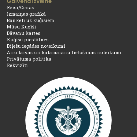
Galvenā Izvēlne
Reisi/Cenas
Izmaiņas grafikā
Banketi uz kuģīšiem
Mūsu Kuģīši
Dāvanu kartes
Kuģīšu piestātnes
Biļešu iegādes noteikumi
Airu laivas un katamarānu lietošanas noteikumi
Privātuma politika
Rekvizīti