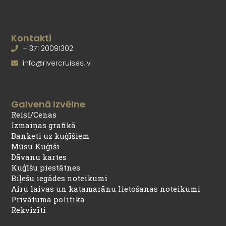
Kontakti
+ 371 20091302
info@rivercruises.lv
Galvenā Izvēlne
Reisi/Cenas
Izmaiņas grafikā
Banketi uz kuģīšiem
Mūsu Kuģīši
Dāvanu kartes
Kuģīšu piestātnes
Biļešu iegādes noteikumi
Airu laivas un katamarānu lietošanas noteikumi
Privātuma politika
Rekvizīti