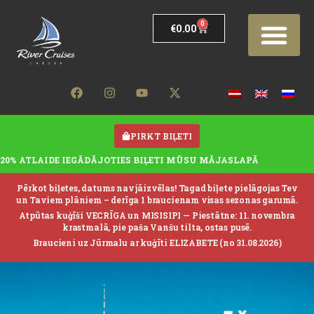
0
€
0.00
PIRKT BIĻETI
20% ATLAIDE IEGĀDĀJOTIES BIĻETI MŪSU MĀJASLAPĀ
Pērkot biļetes, datums nav jāizvēlas! Tagad biļete pielāgojas Tev
un Taviem plāniem – derīga 1 braucienam visas sezonas garumā.
Atpūtas kuģīši VECRĪGA un MISISIPI —
Piestātne: 11. novembra
krastmalā, pie paša Vanšu tilta, ostas pusē.
Braucieni uz Jūrmalu ar kuģīti ELIZABETE (no 31.08.2026)