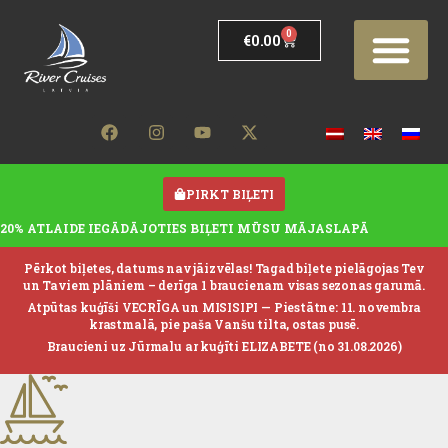
0
€
0.00
PIRKT BIĻETI
20% ATLAIDE IEGĀDĀJOTIES BIĻETI MŪSU MĀJASLAPĀ
Pērkot biļetes, datums nav jāizvēlas! Tagad biļete pielāgojas Tev
un Taviem plāniem – derīga 1 braucienam visas sezonas garumā.
Atpūtas kuģīši VECRĪGA un MISISIPI —
Piestātne: 11. novembra
krastmalā, pie paša Vanšu tilta, ostas pusē.
Braucieni uz Jūrmalu ar kuģīti ELIZABETE (no 31.08.2026)