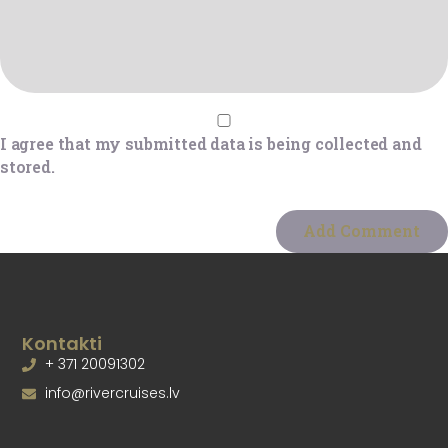
I agree that my submitted data is being collected and
stored.
Kontakti
+ 371 20091302
info@rivercruises.lv