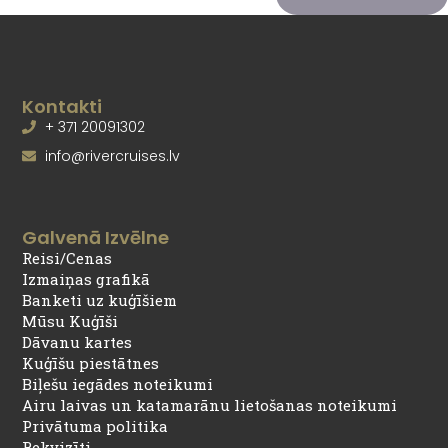
Kontakti
+ 371 20091302
info@rivercruises.lv
Galvenā Izvēlne
Reisi/Cenas
Izmaiņas grafikā
Banketi uz kuģīšiem
Mūsu Kuģīši
Dāvanu kartes
Kuģīšu piestātnes
Biļešu iegādes noteikumi
Airu laivas un katamarānu lietošanas noteikumi
Privātuma politika
Rekvizīti