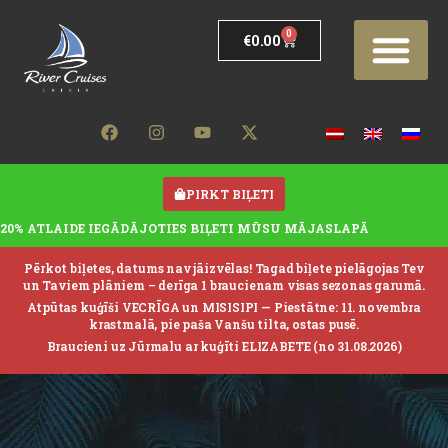
0
€
0.00
PIRKT BIĻETI
20% ATLAIDE IEGĀDĀJOTIES BIĻETI MŪSU MĀJASLAPĀ
Pērkot biļetes, datums nav jāizvēlas! Tagad biļete pielāgojas Tev
un Taviem plāniem – derīga 1 braucienam visas sezonas garumā.
Atpūtas kuģīši VECRĪGA un MISISIPI —
Piestātne: 11. novembra
krastmalā, pie paša Vanšu tilta, ostas pusē.
Braucieni uz Jūrmalu ar kuģīti ELIZABETE (no 31.08.2026)