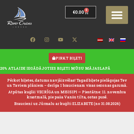
0
€
0.00
PIRKT BIĻETI
20% ATLAIDE IEGĀDĀJOTIES BIĻETI MŪSU MĀJASLAPĀ
Pērkot biļetes, datums nav jāizvēlas! Tagad biļete pielāgojas Tev
un Taviem plāniem – derīga 1 braucienam visas sezonas garumā.
Atpūtas kuģīši VECRĪGA un MISISIPI —
Piestātne: 11. novembra
krastmalā, pie paša Vanšu tilta, ostas pusē.
Braucieni uz Jūrmalu ar kuģīti ELIZABETE (no 31.08.2026)