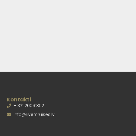
Kontakti
+ 371 20091302
info@rivercruises.lv