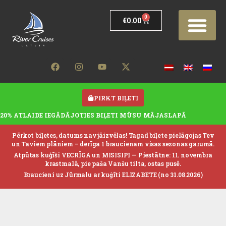
0
€
0.00
PIRKT BIĻETI
20% ATLAIDE IEGĀDĀJOTIES BIĻETI MŪSU MĀJASLAPĀ
Pērkot biļetes, datums nav jāizvēlas! Tagad biļete pielāgojas Tev
un Taviem plāniem – derīga 1 braucienam visas sezonas garumā.
Atpūtas kuģīši VECRĪGA un MISISIPI —
Piestātne: 11. novembra
krastmalā, pie paša Vanšu tilta, ostas pusē.
Braucieni uz Jūrmalu ar kuģīti ELIZABETE (no 31.08.2026)