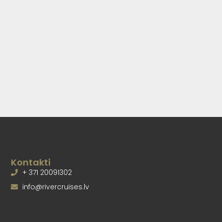
Kontakti
+ 371 20091302
info@rivercruises.lv