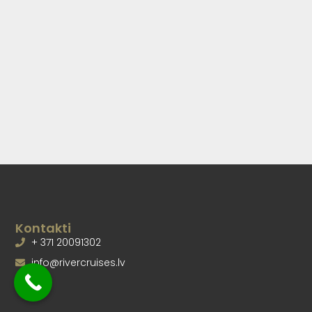
Kontakti
+ 371 20091302
info@rivercruises.lv