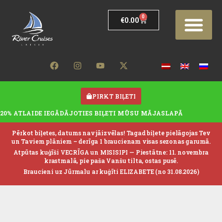
0
€
0.00
PIRKT BIĻETI
20% ATLAIDE IEGĀDĀJOTIES BIĻETI MŪSU MĀJASLAPĀ
Pērkot biļetes, datums nav jāizvēlas! Tagad biļete pielāgojas Tev
un Taviem plāniem – derīga 1 braucienam visas sezonas garumā.
Atpūtas kuģīši VECRĪGA un MISISIPI —
Piestātne: 11. novembra
krastmalā, pie paša Vanšu tilta, ostas pusē.
Braucieni uz Jūrmalu ar kuģīti ELIZABETE (no 31.08.2026)