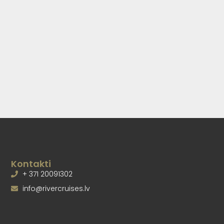
Kontakti
+ 371 20091302
info@rivercruises.lv