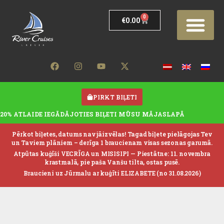
0
€
0.00
PIRKT BIĻETI
20% ATLAIDE IEGĀDĀJOTIES BIĻETI MŪSU MĀJASLAPĀ
Pērkot biļetes, datums nav jāizvēlas! Tagad biļete pielāgojas Tev
un Taviem plāniem – derīga 1 braucienam visas sezonas garumā.
Atpūtas kuģīši VECRĪGA un MISISIPI —
Piestātne: 11. novembra
krastmalā, pie paša Vanšu tilta, ostas pusē.
Braucieni uz Jūrmalu ar kuģīti ELIZABETE (no 31.08.2026)