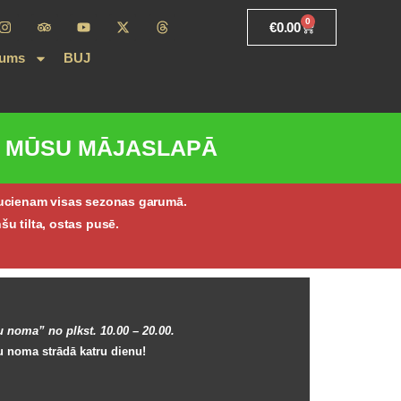
0
€
0.00
ar mums
BUJ
TI MŪSU MĀJASLAPĀ
aucienam visas sezonas garumā.
 tilta, ostas pusē.
 noma” no plkst. 10.00 – 20.00.
u noma strādā katru dienu!