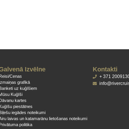
Galvenā Izvēlne
Kontakti
Reisi/Cenas
+ 371 200913
Izmaiņas grafikā
info@rivercrui
Banketi uz kuģīšiem
Mūsu Kuģīši
Dāvanu kartes
Kuģīšu piestātnes
Biļešu iegādes noteikumi
Airu laivas un katamarānu lietošanas
noteikumi