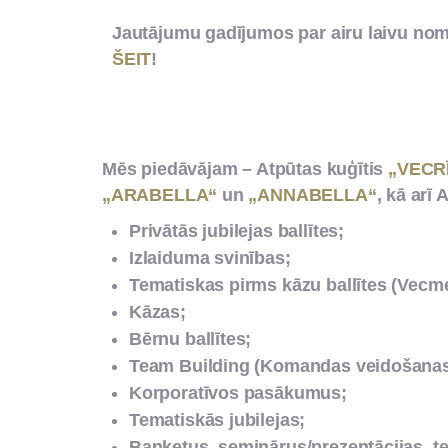
Jautājumu gadījumos par airu laivu no
ŠEIT
!
Mēs piedāvājam – Atpūtas kuģītis
„VECR
„ARABELLA“
un
„ANNABELLA“
, kā arī A
Privātās jubilejas ballītes;
Izlaiduma svinības;
Tematiskas pirms kāzu ballītes (Vecmei
Kāzas;
Bērnu ballītes;
Team Building (Komandas veidošanas
Korporatīvos pasākumus;
Tematiskās jubilejas;