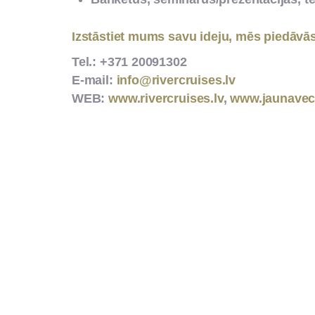
Banketus, seminārus/prezentācijas, te
Izstāstiet mums savu ideju, mēs piedāvās
Tel.: +371 20091302
E-mail:
info@rivercruises.lv
WEB:
www.rivercruises.lv
,
www.jaunavec