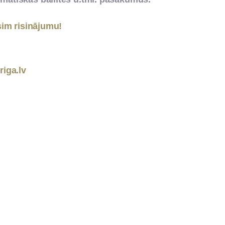
matiskās ballītes u.tml. pasākumus.
im risinājumu!
riga.lv