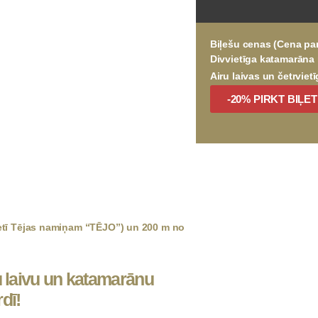
Biļešu cenas (Cena par 
Divvietīga katamarāna
Airu laivas un četrvie
-20% PIRKT BIĻET
etī Tējas namiņam “TĒJO”) un 200 m no
ru laivu un katamarānu
dī!