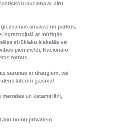
mantiskā braucienā ar airu
s gleznainas ainavas un parkus,
ie izgreznojuši ar mūžīgās
ēles strūklaku šļakatās vai
īvības pieminekli, Nacionālo
tas torņus.
as sarunas ar draugiem, vai
ūdens laternu gaismā!
vu metodes un katamarāni, gaidīs
marānu nomu privātiem