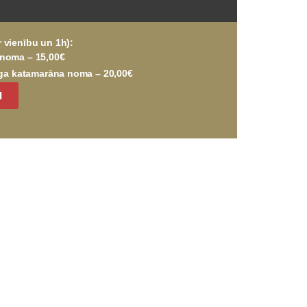
vienību un 1h):
 noma – 15,00€
tīga katamarāna noma – 20,00€
I