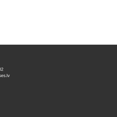
02
ses.lv