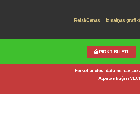
Reisi/Cenas
Izmaiņas grafi
PIRKT BIĻETI
Pērkot biļetes, datums nav jā
Atpūtas kuģīši V