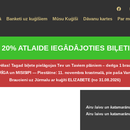
kā
Banketi uz kuģīšiem
Mūsu Kuģīši
Dāvanu kartes
P
20% ATLAIDE IEGĀDĀJOTIES BIĻE
izvēlas! Tagad biļete pielāgojas Tev un Taviem plāniem – derīga 1 br
ECRĪGA un MISISIPI —
Piestātne: 11. novembra krastmalā, pie paša Vanšu
Braucieni uz Jūrmalu ar kuģīti ELIZABETE (no 31.08.2026)
Airu laivu un katamarānu
Airu laivu un katamarān