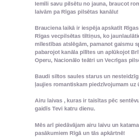
Iemīli savu pilsētu no jauna, braucot ro
laivām pa Rīgas pilsētas kanālu!
Brauciena laikā ir iespēja apskatīt Rīga
Rīgas vecpilsētas tiltiņus, ko jaunlaulāt
mīlestības atslēgām, pamanot gaismu sp
pabarojot kanāla pīlītes un aplūkojot Br
Operu, Nacionālo teātri un Vecrīgas pilsē
Baudi siltos saules starus un nesteidzīg
ļaujies romantiskam piedzīvojumam uz 
Airu laivas , kuras ir taisītas pēc sentē
Tevi katru dienu.
Mēs arī piedāvājam airu laivu un kata
pasākumiem Rīgā un tās apkārtnē!