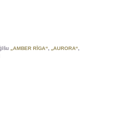
īšu
„AMBER RĪGA“
,
„AURORA“
,