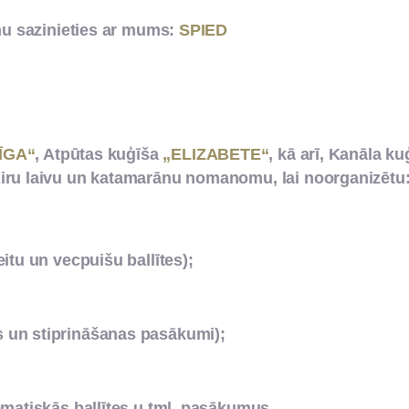
mu sazinieties ar mums:
SPIED
ĪGA“
, Atpūtas kuģīša
„ELIZABETE“
, kā arī, Kanāla kuģ
iru laivu un katamarānu nomanomu, lai noorganizētu:
tu un vecpuišu ballītes);
 un stiprināšanas pasākumi);