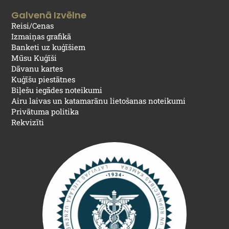
Galvenā Izvēlne
Reisi/Cenas
Izmaiņas grafikā
Banketi uz kuģīšiem
Mūsu Kuģīši
Dāvanu kartes
Kuģīšu piestātnes
Biļešu iegādes noteikumi
Airu laivas un katamarānu lietošanas noteikumi
Privātuma politika
Rekvizīti