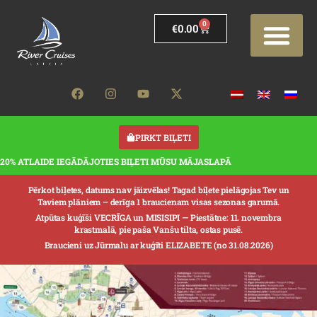
0
€
0.00
PIRKT BIĻETI
20% ATLAIDE IEGĀDĀJOTIES BIĻETI MŪSU MĀJASLAPĀ
Pērkot biļetes, datums nav jāizvēlas! Tagad biļete pielāgojas Tev un
Taviem plāniem – derīga 1 braucienam visas sezonas garumā.
Atpūtas kuģīši VECRĪGA un MISISIPI —
Piestātne: 11. novembra
krastmalā, pie paša Vanšu tilta, ostas pusē.
Braucieni uz Jūrmalu ar kuģīti ELIZABETE (no 31.08.2026)