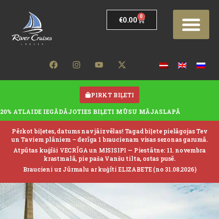
0
€
0.00
PIRKT BIĻETI
20% ATLAIDE IEGĀDĀJOTIES BIĻETI MŪSU MĀJASLAPĀ
Pērkot biļetes, datums nav jāizvēlas! Tagad biļete pielāgojas Tev
un Taviem plāniem – derīga 1 braucienam visas sezonas garumā.
Atpūtas kuģīši VECRĪGA un MISISIPI —
Piestātne: 11. novembra
krastmalā, pie paša Vanšu tilta, ostas pusē.
Braucieni uz Jūrmalu ar kuģīti ELIZABETE (no 31.08.2026)