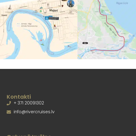
Kontakti
+ 371 20091302
info@rivercruises.lv