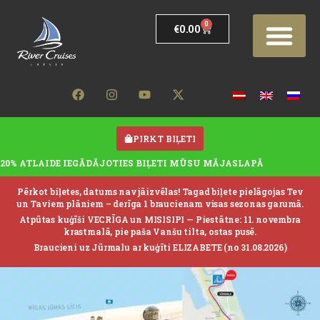
0
€
0.00
PIRKT BIĻETI
20% ATLAIDE IEGĀDĀJOTIES BIĻETI MŪSU MĀJASLAPĀ
Pērkot biļetes, datums nav jāizvēlas! Tagad biļete pielāgojas Tev
un Taviem plāniem – derīga 1 braucienam visas sezonas garumā.
Atpūtas kuģīši VECRĪGA un MISISIPI —
Piestātne: 11. novembra
krastmalā, pie paša Vanšu tilta, ostas pusē.
Braucieni uz Jūrmalu ar kuģīti ELIZABETE (no 31.08.2026)