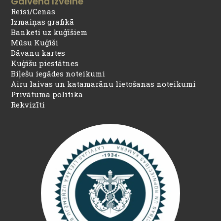
Galvenā Izvēlne
Reisi/Cenas
Izmaiņas grafikā
Banketi uz kuģīšiem
Mūsu Kuģīši
Dāvanu kartes
Kuģīšu piestātnes
Biļešu iegādes noteikumi
Airu laivas un katamarānu lietošanas noteikumi
Privātuma politika
Rekvizīti