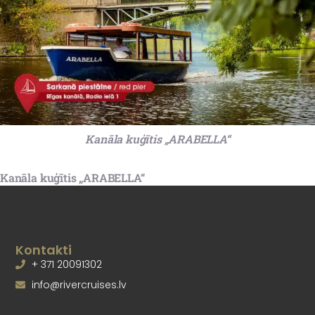
Kanāla kuģītis „ARABELLA“
Kanāla kuģītis „ARABELLA“
Kontakti
+ 371 20091302
info@rivercruises.lv