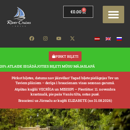
0
€
0.00
PIRKT BIĻETI
20% ATLAIDE IEGĀDĀJOTIES BIĻETI MŪSU MĀJASLAPĀ
Pērkot biļetes, datums nav jāizvēlas! Tagad biļete pielāgojas Tev un
Taviem plāniem – derīga 1 braucienam visas sezonas garumā.
Atpūtas kuģīši VECRĪGA un MISISIPI —
Piestātne: 11. novembra
krastmalā, pie paša Vanšu tilta, ostas pusē.
Braucieni uz Jūrmalu ar kuģīti ELIZABETE (no 31.08.2026)