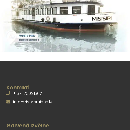
Kontakti
+ 371 20091302
info@rivercruises.lv
Galvenā Izvēlne