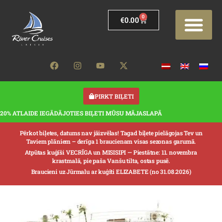
0
€
0.00
PIRKT BIĻETI
20% ATLAIDE IEGĀDĀJOTIES BIĻETI MŪSU MĀJASLAPĀ
Pērkot biļetes, datums nav jāizvēlas! Tagad biļete pielāgojas Tev un
Taviem plāniem – derīga 1 braucienam visas sezonas garumā.
Atpūtas kuģīši VECRĪGA un MISISIPI —
Piestātne: 11. novembra
krastmalā, pie paša Vanšu tilta, ostas pusē.
Braucieni uz Jūrmalu ar kuģīti ELIZABETE (no 31.08.2026)