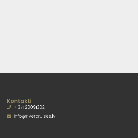
Kontakti
+ 371 20091302
info@rivercruises.lv