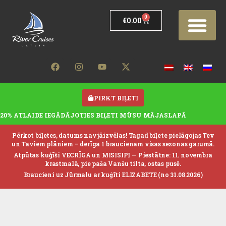
0
€
0.00
PIRKT BIĻETI
20% ATLAIDE IEGĀDĀJOTIES BIĻETI MŪSU MĀJASLAPĀ
Pērkot biļetes, datums nav jāizvēlas! Tagad biļete pielāgojas Tev
un Taviem plāniem – derīga 1 braucienam visas sezonas garumā.
Atpūtas kuģīši VECRĪGA un MISISIPI —
Piestātne: 11. novembra
krastmalā, pie paša Vanšu tilta, ostas pusē.
Braucieni uz Jūrmalu ar kuģīti ELIZABETE (no 31.08.2026)