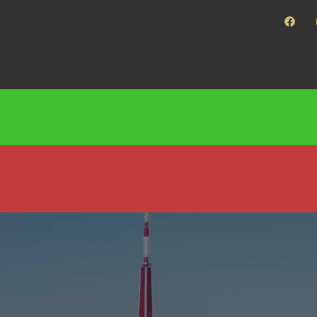
fikā
Banketi uz kuģīšiem
Mūsu Kuģīši
Dāvanu kar
20% ATLAIDE IEGĀDĀJOTIES BIĻE
vēlas! Tagad biļete pielāgojas Tev un Taviem plāniem – derīga 1 
ĪGA un MISISIPI —
Piestātne: 11. novembra krastmalā, pie paša Va
Braucieni uz Jūrmalu ar kuģīti ELIZABETE (no 31.08.2026)