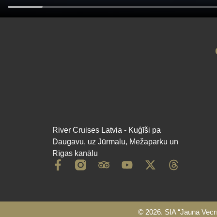
00:00
River Cruises Latvia - Kuģīši pa
Daugavu, uz Jūrmalu, Mežaparku
un Rīgas kanālu
© 2026. SIA “Jaunā Vecrīga”