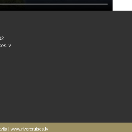
00:27
02
ses.lv
atvija | www.rivercruises.lv