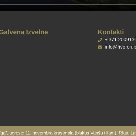
Galvenā Izvēlne
Kontakti
Reisi/Cenas
+ 371 200913
Izmaiņas grafikā
info@rivercrui
Banketi uz kuģīšiem
Mūsu Kuģīši
Dāvanu kartes
Kuģīšu piestātnes
Biļešu iegādes noteikumi
Airu laivas un katamarānu lietošanas
noteikumi
Privātuma politika
Rekvizīti
, adrese: 11. novembra krastmala (blakus Vanšu tiltam), Rīga, L