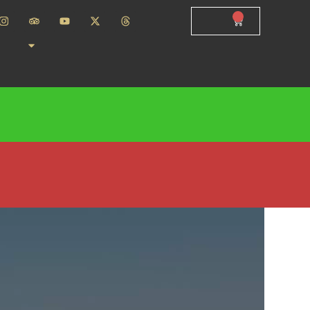
0
€
0.00
tes
TI MŪSU MĀJASLAPĀ
braucienam visas sezonas garumā.
nšu tilta, ostas pusē.