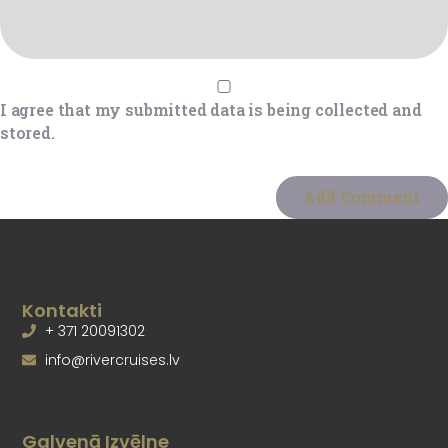
I agree that my submitted data is being collected and
stored.
Kontakti
+ 371 20091302
info@rivercruises.lv
Galvenā Izvēlne