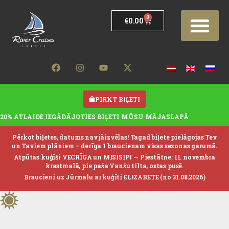
0
€
0.00
PIRKT BIĻETI
20% ATLAIDE IEGĀDĀJOTIES BIĻETI MŪSU MĀJASLAPĀ
Pērkot biļetes, datums nav jāizvēlas! Tagad biļete pielāgojas Tev
un Taviem plāniem – derīga 1 braucienam visas sezonas garumā.
Atpūtas kuģīši VECRĪGA un MISISIPI —
Piestātne: 11. novembra
krastmalā, pie paša Vanšu tilta, ostas pusē.
Braucieni uz Jūrmalu ar kuģīti ELIZABETE (no 31.08.2026)